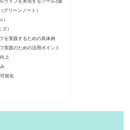
ブルライフを実現するツール3選
OTE（グリーンノート）
モル）
イミズ）
イフを実践するための具体例
ライフ実践のための活用ポイント
の向上
組み
の可視化