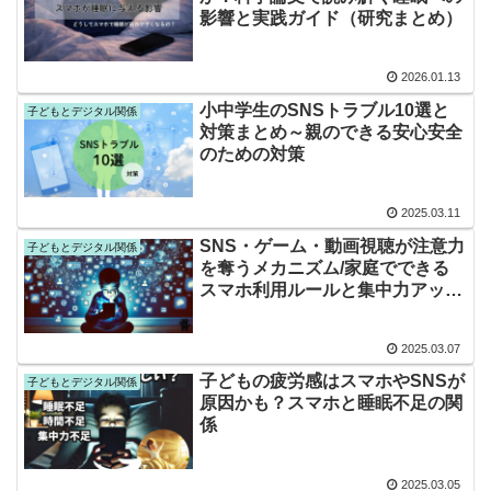
影響と実践ガイド（研究まとめ）
2026.01.13
小中学生のSNSトラブル10選と
子どもとデジタル関係
対策まとめ～親のできる安心安全
のための対策
2025.03.11
SNS・ゲーム・動画視聴が注意力
子どもとデジタル関係
を奪うメカニズム/家庭でできる
スマホ利用ルールと集中力アップ
の工夫
2025.03.07
子どもの疲労感はスマホやSNSが
子どもとデジタル関係
原因かも？スマホと睡眠不足の関
係
2025.03.05