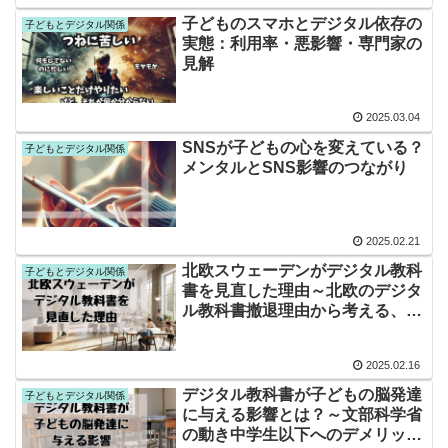
子どものスマホとデジタル依存の
子どもとデジタル関係
実態：利用率・悪影響・専門家の
見解
2025.03.04
SNSが子どもの心を変えている？
子どもとデジタル関係
メンタルとSNS影響のつながり
2025.02.21
北欧スウェーデンがデジタル教科
子どもとデジタル関係
書を見直した理由～北欧のデジタ
ル教科書撤退理由から考える、小
学生への影響～
2025.02.16
デジタル教科書が子どもの脳発達
子どもとデジタル関係
に与える影響とは？～文部科学省
の動き中学生以下へのデメリット